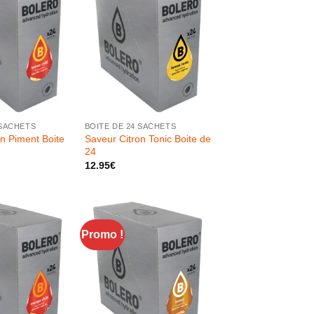
+
 SACHETS
BOITE DE 24 SACHETS
n Piment Boite
Saveur Citron Tonic Boite de
24
12.95
€
Promo !