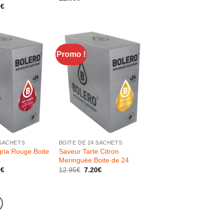
Le
0
€
prix
l
actuel
 :
est :
5€.
7.20€.
Promo !
+
 SACHETS
BOITE DE 24 SACHETS
ria Rouge Boite
Saveur Tarte Citron
Meringuée Boite de 24
Le
Le
Le
0
€
12.95
€
7.20
€
prix
prix
prix
l
actuel
initial
actuel
 :
est :
était :
est :
5€.
7.20€.
12.95€.
7.20€.