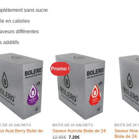
plètement sans sucre
le en calories
aveurs différentes
 additifs
Promo !
+
+
E DE 24 SACHETS
BOITE DE 24 SACHETS
BOITE DE 24
ur Acai Berry Boite de
Saveur Aloe
Saveur Acérola Boite de 24
Boite de 24
Le
Le
12.95
€
7.20
€