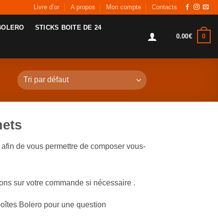
Livre d’or
A propos
Mon compte
Contacts
BOLERO
STICKS BOITE DE 24
0
0.00
€
hets
, afin de vous permettre de composer vous-
ions sur votre commande si nécessaire .
boîtes Bolero pour une question