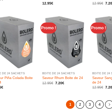
Le
12.95
€
12.95
€
7.2
prix
initia
était
12.9
Promo !
Promo !
+
+
E DE 24 SACHETS
BOITE DE 24 SACHETS
BOITE DE 24
ur Piña Colada Boite
Saveur Sang
Saveur Rhum Boite de 24
4
de 24
Le
Le
12.95
€
7.20
€
prix
prix
Le
5
€
12.95
€
7.2
initial
actuel
prix
était :
est :
initia
12.95€.
7.20€.
était
12.9
1
2
3
4