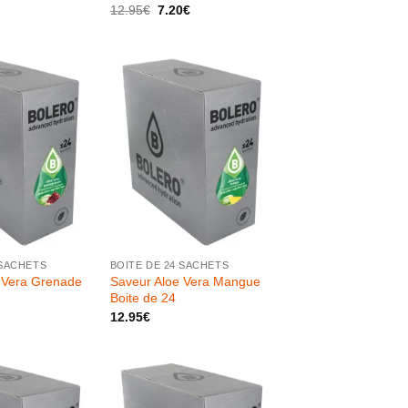
Le
Le
12.95
€
7.20
€
prix
prix
initial
actuel
était :
est :
12.95€.
7.20€.
+
 SACHETS
BOITE DE 24 SACHETS
 Vera Grenade
Saveur Aloe Vera Mangue
Boite de 24
12.95
€