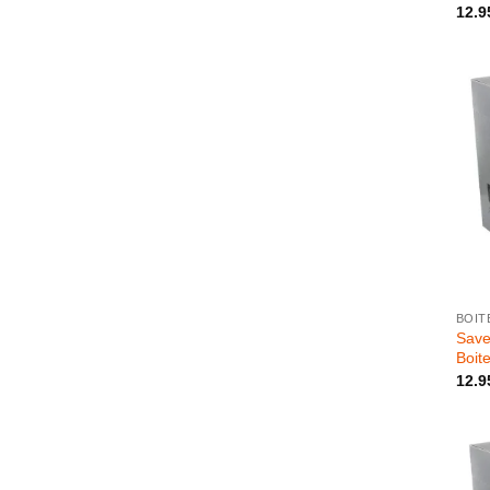
12.9
+
BOIT
Save
Boit
12.9