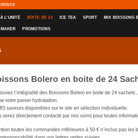
FÉRENCE
À L’UNITÉ
BOITE DE 24
ICE TEA
SPORT
MIX BOISSONS 
 MAKER
PROMOTIONS
S
issons Bolero en boite de 24 Sac
ouvez l’intégralité des Boissons Bolero en boite de 24 sachets 
 votre panier hydratation.
85 saveurs disponibles sur le site en sélection individuelle.
 serez directement contacté par nos soins pour toutes informat
ntion toutes les commandes inférieures à 50 € n’inclus pas les 
oresponsabilité dans vos lettres vertes suivies.