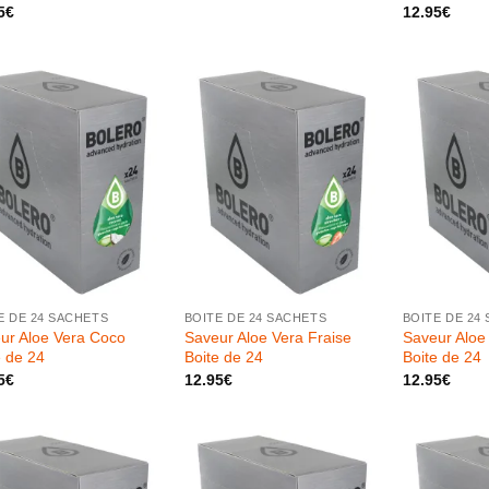
prix
prix
5
€
12.95
€
initial
actuel
était :
est :
12.95€.
7.20€.
+
+
E DE 24 SACHETS
BOITE DE 24 SACHETS
BOITE DE 24
ur Aloe Vera Coco
Saveur Aloe Vera Fraise
Saveur Aloe
e de 24
Boite de 24
Boite de 24
5
€
12.95
€
12.95
€