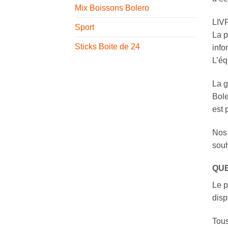
Mix Boissons Bolero
LIVR
Sport
La p
Sticks Boite de 24
info
L’éq
La g
Bole
est 
Nos 
souh
QUE
Le p
disp
Tous