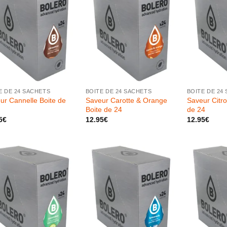
+
+
E DE 24 SACHETS
BOITE DE 24 SACHETS
BOITE DE 24
ur Cannelle Boite de
Saveur Carotte & Orange
Saveur Citro
Boite de 24
de 24
5
€
12.95
€
12.95
€