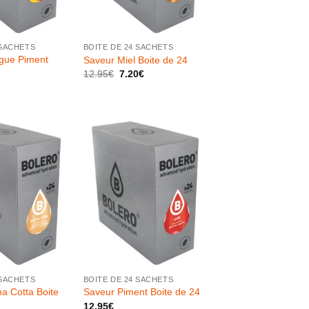
+
 SACHETS
BOITE DE 24 SACHETS
gue Piment
Saveur Miel Boite de 24
Le
Le
12.95
€
7.20
€
prix
prix
initial
actuel
était :
est :
12.95€.
7.20€.
+
 SACHETS
BOITE DE 24 SACHETS
a Cotta Boite
Saveur Piment Boite de 24
12.95
€