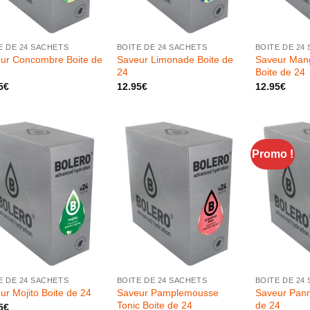
+
+
E DE 24 SACHETS
BOITE DE 24 SACHETS
BOITE DE 24
ur Concombre Boite de
Saveur Limonade Boite de
Saveur Man
24
Boite de 24
5
€
12.95
€
12.95
€
Promo !
+
+
E DE 24 SACHETS
BOITE DE 24 SACHETS
BOITE DE 24
Saveur Pamplemousse
Saveur Pann
ur Mojito Boite de 24
Tonic Boite de 24
de 24
5
€