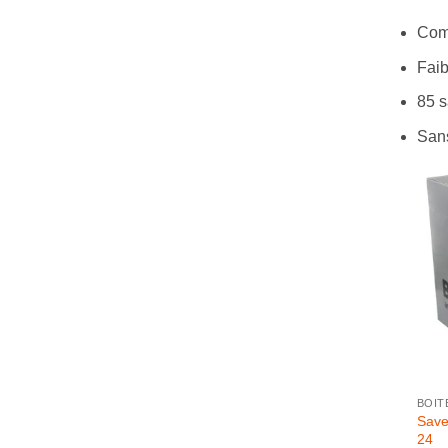
Com
Faib
85 s
Sans
+
BOIT
Save
24